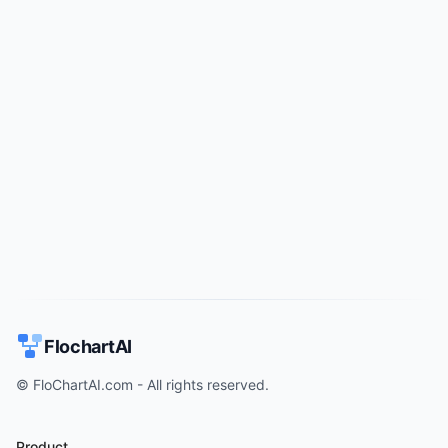
Try for free
->
FlochartAI
© FloChartAI.com - All rights reserved.
Product