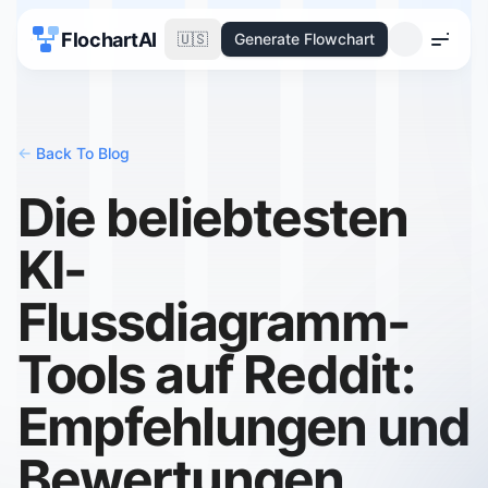
FlochartAI
🇺🇸
Generate Flowchart
Menu
<-
Back To Blog
Die beliebtesten
KI-
Flussdiagramm-
Tools auf Reddit:
Empfehlungen und
Bewertungen