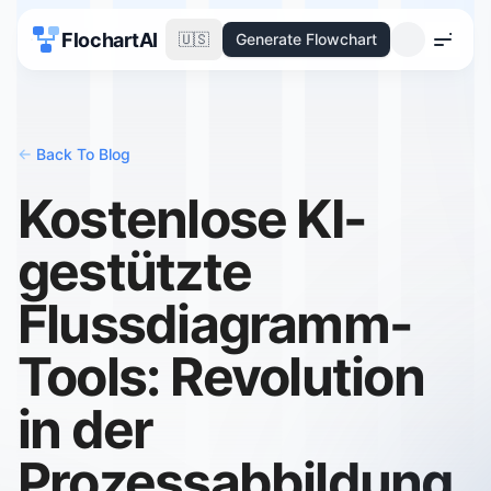
FlochartAI
🇺🇸
Generate Flowchart
Menu
<-
Back To Blog
Kostenlose KI-
gestützte
Flussdiagramm-
Tools: Revolution
in der
Prozessabbildung