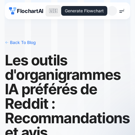
FlochartAI
🇺🇸
Generate Flowchart
Menu
<-
Back To Blog
Les outils
d'organigrammes
IA préférés de
Reddit :
Recommandations
et avis