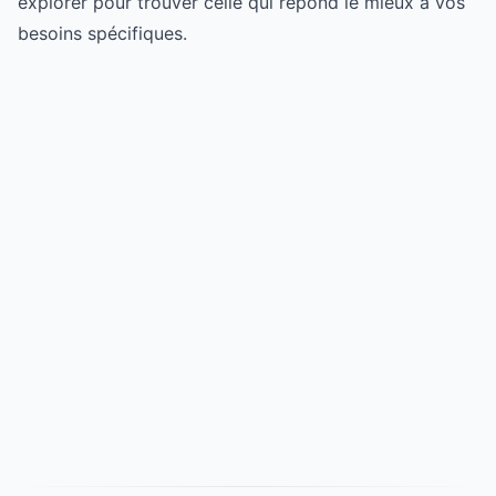
explorer pour trouver celle qui répond le mieux à vos
besoins spécifiques.
Try for free
->