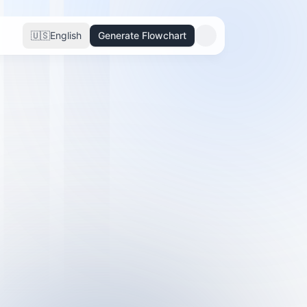
🇺🇸
English
Generate Flowchart