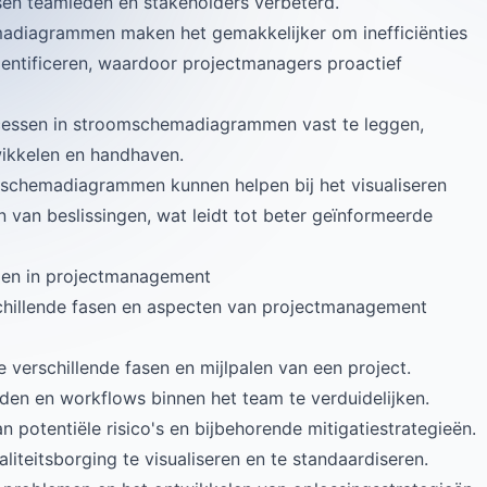
en teamleden en stakeholders verbeterd.
adiagrammen maken het gemakkelijker om inefficiënties
dentificeren, waardoor projectmanagers proactief
cessen in stroomschemadiagrammen vast te leggen,
ikkelen en handhaven.
schemadiagrammen kunnen helpen bij het visualiseren
n van beslissingen, wat leidt tot beter geïnformeerde
en in projectmanagement
illende fasen en aspecten van projectmanagement
de verschillende fasen en mijlpalen van een project.
den en workflows binnen het team te verduidelijken.
n potentiële risico's en bijbehorende mitigatiestrategieën.
iteitsborging te visualiseren en te standaardiseren.