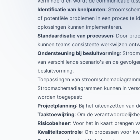
verminderd en wordt de communicatie tuss
Identificatie van knelpunten
: Stroomschem
of potentiële problemen in een proces te i
oplossingen kunnen implementeren.
Standaardisatie van processen
: Door pro
kunnen teams consistente werkwijzen ontw
Ondersteuning bij besluitvorming
: Stroom
van verschillende scenario's en de gevolge
besluitvorming.
Toepassingen van stroomschemadiagramm
Stroomschemadiagrammen kunnen in versch
worden toegepast:
Projectplanning
: Bij het uiteenzetten van 
Taaktoewijzing
: Om de verantwoordelijkhe
Risicobeheer
: Voor het in kaart brengen va
Kwaliteitscontrole
: Om processen voor kwal