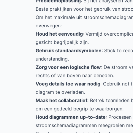
Probleemoplossing
: Bij het analyseren v
Beste praktijken voor het gebruik van s
Om het maximale uit stroomschemadiagramm
overwegen:
Houd het eenvoudig
: Vermijd overcompli
gezicht begrijpelijk zijn.
Gebruik standaardsymbolen
: Stick to re
understanding.
Zorg voor een logische flow
: De stroom va
rechts of van boven naar beneden.
Voeg details toe waar nodig
: Gebruik noti
diagram te overladen.
Maak het collaboratief
: Betrek teamleden 
om een gedeeld begrip te waarborgen.
Houd diagrammen up-to-date
: Processen
stroomschemadiagrammen meegroeien met