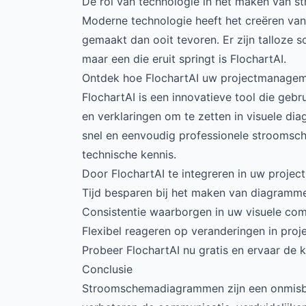
De rol van technologie in het maken van
Moderne technologie heeft het creëren va
gemaakt dan ooit tevoren. Er zijn talloze 
maar een die eruit springt is FlochartAI.
Ontdek hoe FlochartAI uw projectmanagem
FlochartAI is een innovatieve tool die geb
en verklaringen om te zetten in visuele d
snel en eenvoudig professionele strooms
technische kennis.
Door FlochartAI te integreren in uw proje
Tijd besparen bij het maken van diagramm
Consistentie waarborgen in uw visuele co
Flexibel reageren op veranderingen in pro
Probeer FlochartAI nu gratis en ervaar d
Conclusie
Stroomschemadiagrammen zijn een onmisb