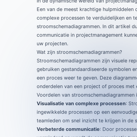
In de dynamische wereld van projectmanage
Een van de meest krachtige hulpmiddelen 
complexe processen te verduidelijken en t
stroomschemadiagrammen. In dit artikel 
communicatie in projectmanagement kunnen 
uw projecten.
Wat zijn stroomschemadiagrammen?
Stroomschemadiagrammen zijn visuele repr
gebruiken gestandaardiseerde symbolen en 
een proces weer te geven. Deze diagrammen
onderdelen van een project of proces met
Voordelen van stroomschemadiagrammen 
Visualisatie van complexe processen
: St
ingewikkelde processen op een eenvoudige e
teamleden om snel inzicht te krijgen in de 
Verbeterde communicatie
: Door processe