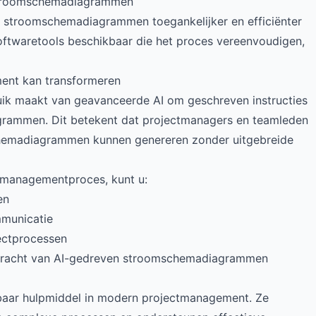
 stroomschemadiagrammen
n stroomschemadiagrammen toegankelijker en efficiënter
softwaretools beschikbaar die het proces vereenvoudigen,
ent kan transformeren
ruik maakt van geavanceerde AI om geschreven instructies
iagrammen. Dit betekent dat projectmanagers en teamleden
chemadiagrammen kunnen genereren zonder uitgebreide
ctmanagementproces, kunt u:
en
mmunicatie
jectprocessen
e kracht van AI-gedreven stroomschemadiagrammen
aar hulpmiddel in modern projectmanagement. Ze