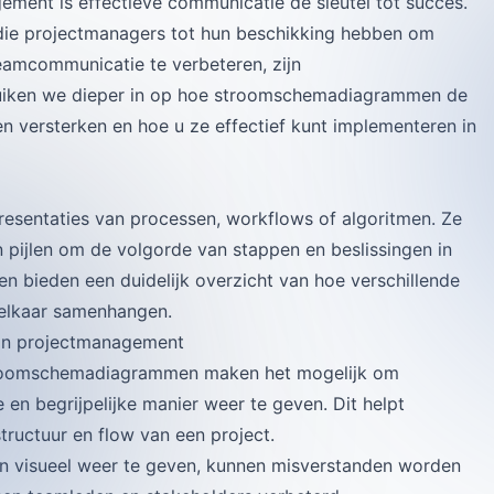
ment is effectieve communicatie de sleutel tot succes.
die projectmanagers tot hun beschikking hebben om
eamcommunicatie te verbeteren, zijn
duiken we dieper in op hoe stroomschemadiagrammen de
versterken en hoe u ze effectief kunt implementeren in
esentaties van processen, workflows of algoritmen. Ze
pijlen om de volgorde van stappen en beslissingen in
 bieden een duidelijk overzicht van hoe verschillende
 elkaar samenhangen.
in projectmanagement
roomschemadiagrammen maken het mogelijk om
n begrijpelijke manier weer te geven. Dit helpt
structuur en flow van een project.
n visueel weer te geven, kunnen misverstanden worden