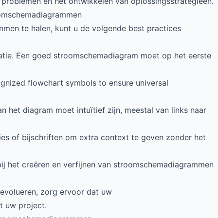
an problemen en het ontwikkelen van oplossingsstrategieën.
troomschemadiagrammen
en te halen, kunt u de volgende best practices
catie. Een goed stroomschemadiagram moet op het eerste
cognized flowchart symbols to ensure universal
n het diagram moet intuïtief zijn, meestal van links naar
ties of bijschriften om extra context te geven zonder het
bij het creëren en verfijnen van stroomschemadiagrammen
 evolueren, zorg ervoor dat uw
 uw project.