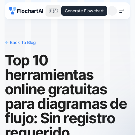
FlochartAI
🇺🇸
Generate Flowchart
Menu
<-
Back To Blog
Top 10
herramientas
online gratuitas
para diagramas de
flujo: Sin registro
requerido