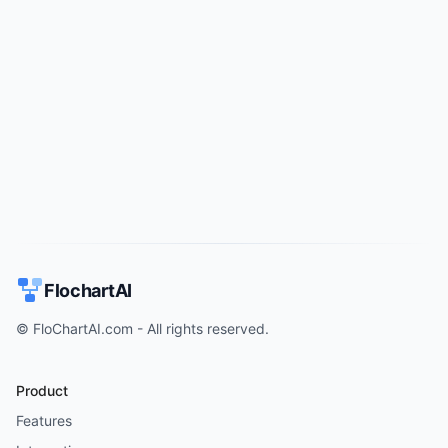
Try for free
->
FlochartAI
© FloChartAI.com - All rights reserved.
Product
Features