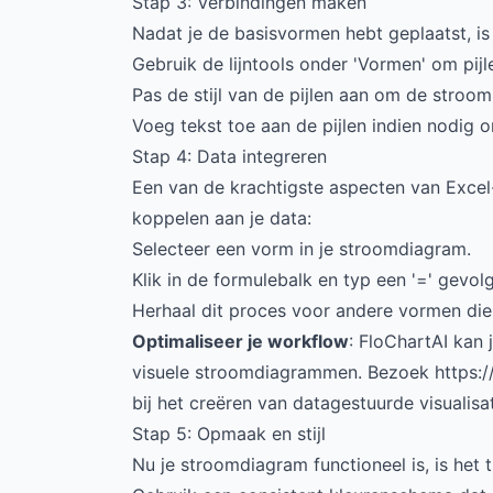
Stap 3: Verbindingen maken
Nadat je de basisvormen hebt geplaatst, is 
Gebruik de lijntools onder 'Vormen' om pij
Pas de stijl van de pijlen aan om de stroom
Voeg tekst toe aan de pijlen indien nodig o
Stap 4: Data integreren
Een van de krachtigste aspecten van Excel
koppelen aan je data:
Selecteer een vorm in je stroomdiagram.
Klik in de formulebalk en typ een '=' gevol
Herhaal dit proces voor andere vormen di
Optimaliseer je workflow
: FloChartAI kan 
visuele stroomdiagrammen. Bezoek
https:/
bij het creëren van datagestuurde visualisat
Stap 5: Opmaak en stijl
Nu je stroomdiagram functioneel is, is het t