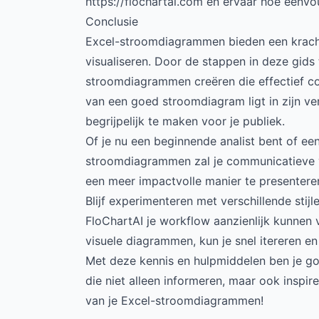
https://flochartai.com
en ervaar hoe eenvou
Conclusie
Excel-stroomdiagrammen bieden een kracht
visualiseren. Door de stappen in deze gids 
stroomdiagrammen creëren die effectief c
van een goed stroomdiagram ligt in zijn v
begrijpelijk te maken voor je publiek.
Of je nu een beginnende analist bent of ee
stroomdiagrammen zal je communicatieve va
een meer impactvolle manier te presentere
Blijf experimenteren met verschillende stijl
FloChartAI je workflow aanzienlijk kunnen v
visuele diagrammen, kun je snel itereren en 
Met deze kennis en hulpmiddelen ben je go
die niet alleen informeren, maar ook inspi
van je Excel-stroomdiagrammen!