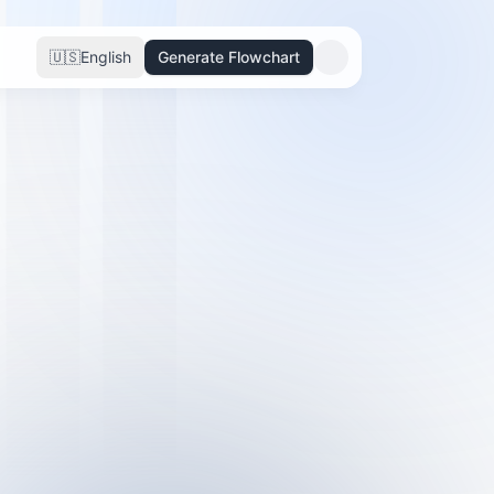
🇺🇸
English
Generate Flowchart