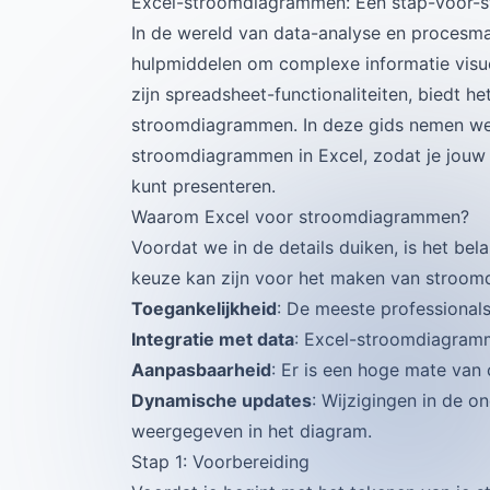
Excel-stroomdiagrammen: Een stap-voor-sta
In de wereld van data-analyse en proces
hulpmiddelen om complexe informatie visu
zijn spreadsheet-functionaliteiten, biedt 
stroomdiagrammen. In deze gids nemen we 
stroomdiagrammen in Excel, zodat je jouw 
kunt presenteren.
Waarom Excel voor stroomdiagrammen?
Voordat we in de details duiken, is het be
keuze kan zijn voor het maken van stroo
Toegankelijkheid
: De meeste professionals
Integratie met data
: Excel-stroomdiagramm
Aanpasbaarheid
: Er is een hoge mate van 
Dynamische updates
: Wijzigingen in de 
weergegeven in het diagram.
Stap 1: Voorbereiding