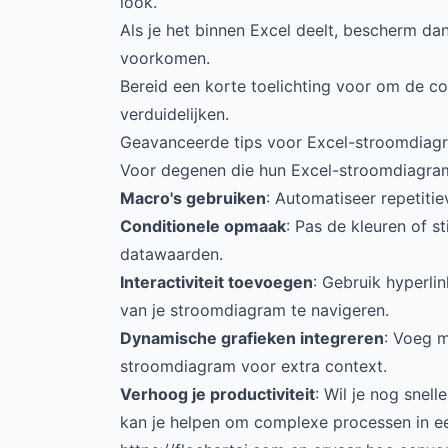
look.
Als je het binnen Excel deelt, bescherm da
voorkomen.
Bereid een korte toelichting voor om de co
verduidelijken.
Geavanceerde tips voor Excel-stroomdia
Voor degenen die hun Excel-stroomdiagramm
Macro's gebruiken
: Automatiseer repetiti
Conditionele opmaak
: Pas de kleuren of s
datawaarden.
Interactiviteit toevoegen
: Gebruik hyperli
van je stroomdiagram te navigeren.
Dynamische grafieken integreren
: Voeg m
stroomdiagram voor extra context.
Verhoog je productiviteit
: Wil je nog snel
kan je helpen om complexe processen in ee