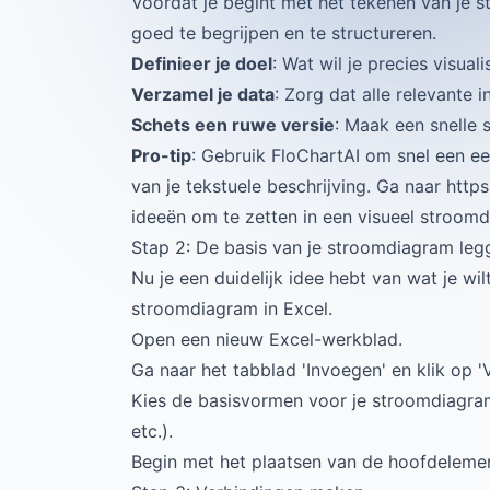
Voordat je begint met het tekenen van je s
goed te begrijpen en te structureren.
Definieer je doel
: Wat wil je precies visu
Verzamel je data
: Zorg dat alle relevante 
Schets een ruwe versie
: Maak een snelle 
Pro-tip
: Gebruik FloChartAI om snel een ee
van je tekstuele beschrijving. Ga naar
https
ideeën om te zetten in een visueel stroom
Stap 2: De basis van je stroomdiagram leg
Nu je een duidelijk idee hebt van wat je wil
stroomdiagram in Excel.
Open een nieuw Excel-werkblad.
Ga naar het tabblad 'Invoegen' en klik op '
Kies de basisvormen voor je stroomdiagram
etc.).
Begin met het plaatsen van de hoofdelemen