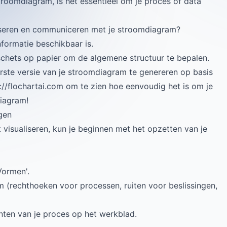
troomdiagram, is het essentieel om je proces of data
aliseren en communiceren met je stroomdiagram?
informatie beschikbaar is.
schets op papier om de algemene structuur te bepalen.
rste versie van je stroomdiagram te genereren op basis
://flochartai.com
om te zien hoe eenvoudig het is om je
diagram!
gen
t visualiseren, kun je beginnen met het opzetten van je
Vormen'.
 (rechthoeken voor processen, ruiten voor beslissingen,
ten van je proces op het werkblad.