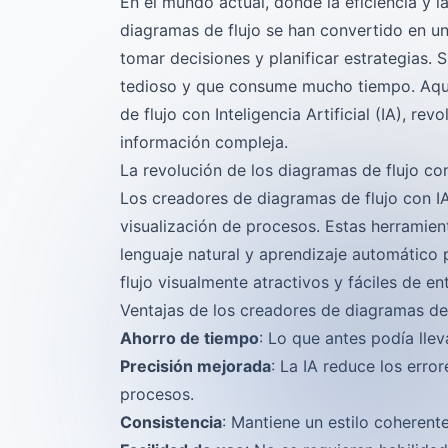
En el mundo actual, donde la eficiencia y 
diagramas de flujo se han convertido en un
tomar decisiones y planificar estrategias.
tedioso y que consume mucho tiempo. Aquí
de flujo con Inteligencia Artificial (IA), 
información compleja.
La revolución de los diagramas de flujo co
Los creadores de diagramas de flujo con IA 
visualización de procesos. Estas herramie
lenguaje natural y aprendizaje automático 
flujo visualmente atractivos y fáciles de en
Ventajas de los creadores de diagramas de 
Ahorro de tiempo
: Lo que antes podía lle
Precisión mejorada
: La IA reduce los erro
procesos.
Consistencia
: Mantiene un estilo coherent