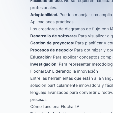
Facilidad de uso
: No se requieren habilid
profesionales.
Adaptabilidad
: Pueden manejar una amplia 
Aplicaciones prácticas
Los creadores de diagramas de flujo con I
Desarrollo de software
: Para visualizar al
Gestión de proyectos
: Para planificar y c
Procesos de negocio
: Para optimizar y d
Educación
: Para explicar conceptos compl
Investigación
: Para representar metodolog
FlochartAI: Liderando la innovación
Entre las herramientas que están a la vang
solución particularmente innovadora y fácil
lenguaje avanzados para convertir directiv
precisos.
Cómo funciona FlochartAI