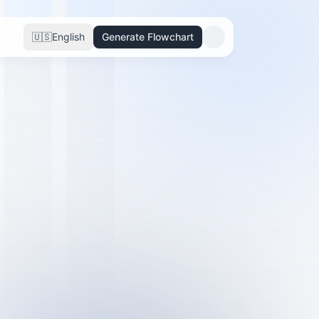
🇺🇸
English
Generate Flowchart