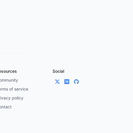
esources
Social
ommunity
erms of service
ivacy policy
ontact