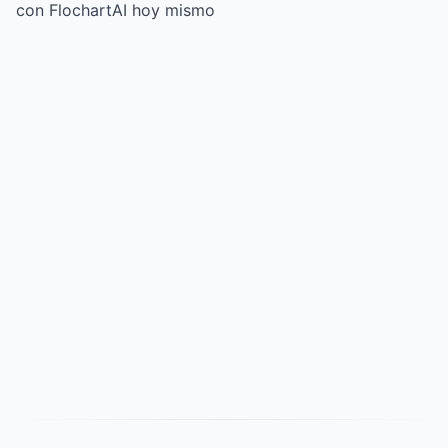
con FlochartAI hoy mismo
Try for free
->