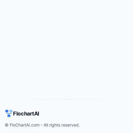
Try for free
->
FlochartAI
© FloChartAI.com - All rights reserved.