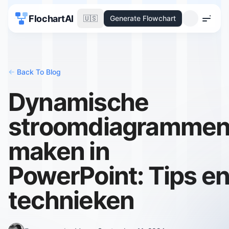
FlochartAI
🇺🇸
Generate Flowchart
Menu
<-
Back To Blog
Dynamische
stroomdiagramme
maken in
PowerPoint: Tips e
technieken