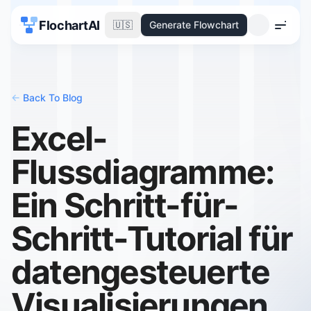
FlochartAI
🇺🇸
Generate Flowchart
Menu
<-
Back To Blog
Excel-
Flussdiagramme:
Ein Schritt-für-
Schritt-Tutorial für
datengesteuerte
Visualisierungen