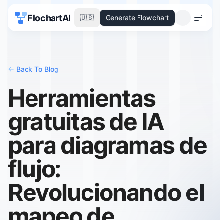
FlochartAI
🇺🇸
Generate Flowchart
Menu
<-
Back To Blog
Herramientas
gratuitas de IA
para diagramas de
flujo:
Revolucionando el
mapeo de