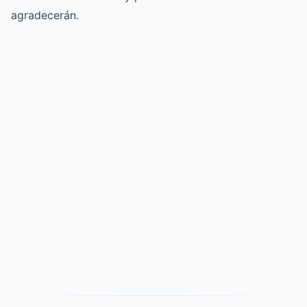
agradecerán.
Try for free
->