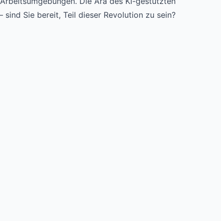
re Arbeitsumgebungen. Die Ära des KI-gestützten
sind Sie bereit, Teil dieser Revolution zu sein?
Try for free
->