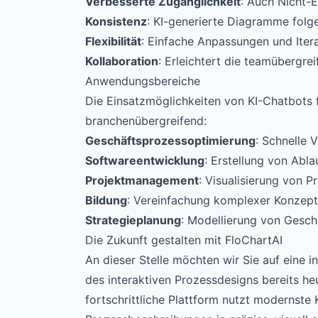
Verbesserte Zugänglichkeit
: Auch Nicht-
Konsistenz
: KI-generierte Diagramme folg
Flexibilität
: Einfache Anpassungen und Itera
Kollaboration
: Erleichtert die teamübergr
Anwendungsbereiche
Die Einsatzmöglichkeiten von KI-Chatbots f
branchenübergreifend:
Geschäftsprozessoptimierung
: Schnelle 
Softwareentwicklung
: Erstellung von Abl
Projektmanagement
: Visualisierung von 
Bildung
: Vereinfachung komplexer Konzept
Strategieplanung
: Modellierung von Gesc
Die Zukunft gestalten mit FloChartAI
An dieser Stelle möchten wir Sie auf eine
des interaktiven Prozessdesigns bereits heu
fortschrittliche Plattform nutzt modernste 