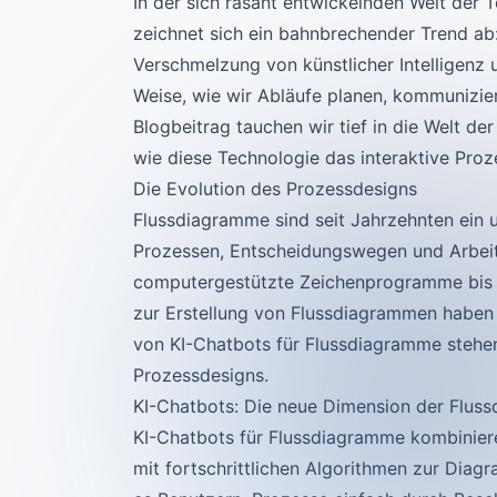
In der sich rasant entwickelnden Welt de
zeichnet sich ein bahnbrechender Trend ab
Verschmelzung von künstlicher Intelligenz u
Weise, wie wir Abläufe planen, kommunizie
Blogbeitrag tauchen wir tief in die Welt d
wie diese Technologie das interaktive Proze
Die Evolution des Prozessdesigns
Flussdiagramme sind seit Jahrzehnten ein u
Prozessen, Entscheidungswegen und Arbeit
computergestützte Zeichenprogramme bis h
zur Erstellung von Flussdiagrammen haben
von KI-Chatbots für Flussdiagramme stehen
Prozessdesigns.
KI-Chatbots: Die neue Dimension der Flus
KI-Chatbots für Flussdiagramme kombiniere
mit fortschrittlichen Algorithmen zur Diag