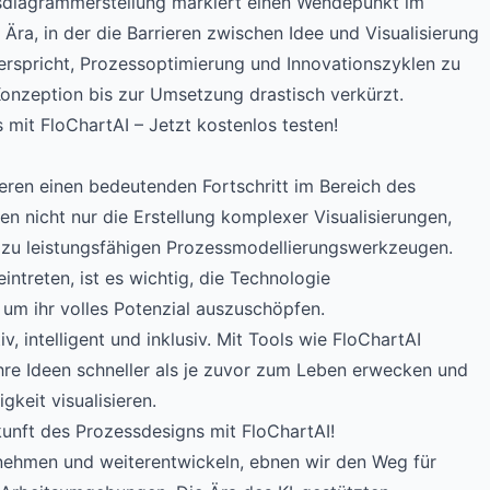
ussdiagrammerstellung markiert einen Wendepunkt im
Ära, in der die Barrieren zwischen Idee und Visualisierung
rspricht, Prozessoptimierung und Innovationszyklen zu
Konzeption bis zur Umsetzung drastisch verkürzt.
 mit FloChartAI – Jetzt kostenlos testen!
eren einen bedeutenden Fortschritt im Bereich des
en nicht nur die Erstellung komplexer Visualisierungen,
zu leistungsfähigen Prozessmodellierungswerkzeugen.
ntreten, ist es wichtig, die Technologie
 um ihr volles Potenzial auszuschöpfen.
v, intelligent und inklusiv. Mit Tools wie FloChartAI
re Ideen schneller als je zuvor zum Leben erwecken und
gkeit visualisieren.
ukunft des Prozessdesigns mit FloChartAI!
nehmen und weiterentwickeln, ebnen wir den Weg für