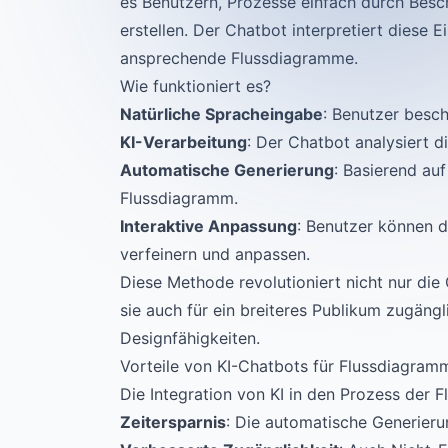
es Benutzern, Prozesse einfach durch Besc
erstellen. Der Chatbot interpretiert diese 
ansprechende Flussdiagramme.
Wie funktioniert es?
Natürliche Spracheingabe
: Benutzer besch
KI-Verarbeitung
: Der Chatbot analysiert d
Automatische Generierung
: Basierend auf
Flussdiagramm.
Interaktive Anpassung
: Benutzer können 
verfeinern und anpassen.
Diese Methode revolutioniert nicht nur di
sie auch für ein breiteres Publikum zugäng
Designfähigkeiten.
Vorteile von KI-Chatbots für Flussdiagram
Die Integration von KI in den Prozess der F
Zeitersparnis
: Die automatische Generier