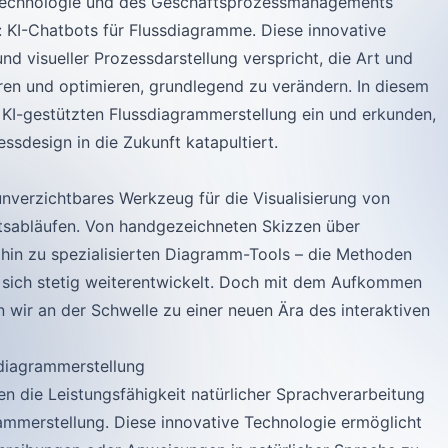
r Technologie und des Geschäftsprozessmanagements
: KI-Chatbots für Flussdiagramme. Diese innovative
nd visueller Prozessdarstellung verspricht, die Art und
ren und optimieren, grundlegend zu verändern. In diesem
er KI-gestützten Flussdiagrammerstellung ein und erkunden,
ssdesign in die Zukunft katapultiert.
nverzichtbares Werkzeug für die Visualisierung von
sabläufen. Von handgezeichneten Skizzen über
in zu spezialisierten Diagramm-Tools – die Methoden
 sich stetig weiterentwickelt. Doch mit dem Aufkommen
 wir an der Schwelle zu einer neuen Ära des interaktiven
sdiagrammerstellung
n die Leistungsfähigkeit natürlicher Sprachverarbeitung
rammerstellung. Diese innovative Technologie ermöglicht