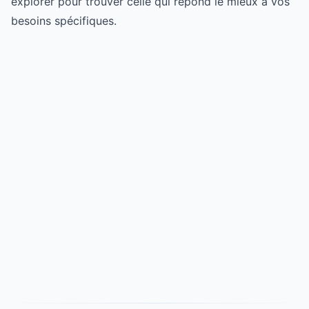
explorer pour trouver celle qui répond le mieux à vos
besoins spécifiques.
Try for free
->