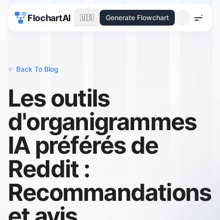
FlochartAI
🇺🇸
Generate Flowchart
Menu
<-
Back To Blog
Les outils
d'organigrammes
IA préférés de
Reddit :
Recommandations
et avis