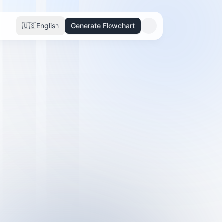
🇺🇸
English
Generate Flowchart