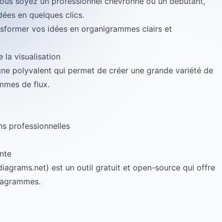
 vous soyez un professionnel chevronné ou un débutant,
dées en quelques clics.
former vos idées en organigrammes clairs et
 la visualisation
gne polyvalent qui permet de créer une grande variété de
mmes de flux.
ns professionnelles
ante
agrams.net) est un outil gratuit et open-source qui offre
diagrammes.