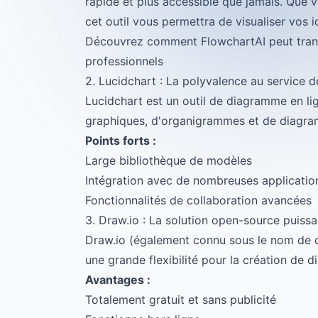
rapide et plus accessible que jamais. Que
cet outil vous permettra de visualiser vos i
Découvrez comment FlowchartAI peut trans
professionnels
2. Lucidchart : La polyvalence au service de
Lucidchart est un outil de diagramme en li
graphiques, d'organigrammes et de diagra
Points forts :
Large bibliothèque de modèles
Intégration avec de nombreuses applicatio
Fonctionnalités de collaboration avancées
3. Draw.io : La solution open-source puiss
Draw.io (également connu sous le nom de di
une grande flexibilité pour la création de 
Avantages :
Totalement gratuit et sans publicité