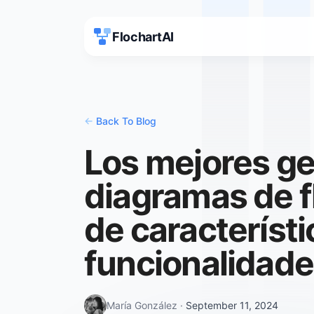
FlochartAI
<-
Back To Blog
Los mejores g
diagramas de f
de característi
funcionalidad
María González
·
September 11, 2024