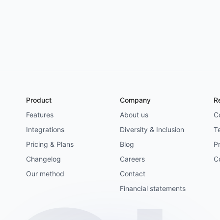
Product
Company
R
Features
About us
C
Integrations
Diversity & Inclusion
T
Pricing & Plans
Blog
Pr
Changelog
Careers
C
Our method
Contact
Financial statements