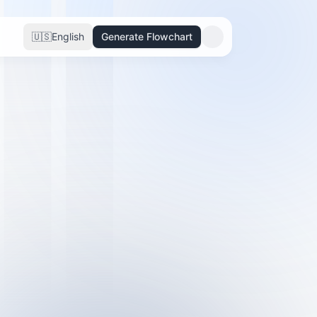
🇺🇸
English
Generate Flowchart