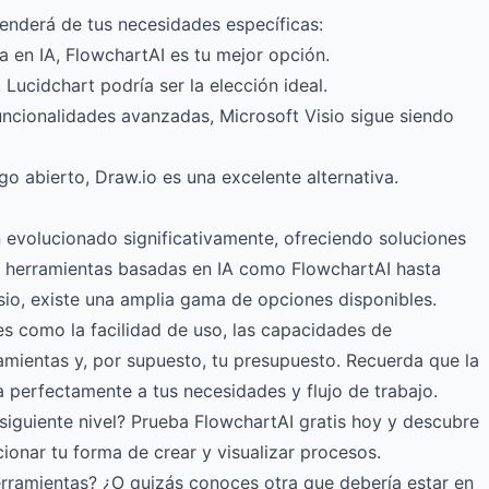
enderá de tus necesidades específicas:
a en IA,
FlowchartAI
es tu mejor opción.
 Lucidchart podría ser la elección ideal.
uncionalidades avanzadas, Microsoft Visio sigue siendo
go abierto, Draw.io es una excelente alternativa.
 evolucionado significativamente, ofreciendo soluciones
e herramientas basadas en IA como
FlowchartAI
hasta
io, existe una amplia gama de opciones disponibles.
res como la facilidad de uso, las capacidades de
ramientas y, por supuesto, tu presupuesto. Recuerda que la
 perfectamente a tus necesidades y flujo de trabajo.
 siguiente nivel?
Prueba FlowchartAI gratis hoy
y descubre
cionar tu forma de crear y visualizar procesos.
erramientas? ¿O quizás conoces otra que debería estar en