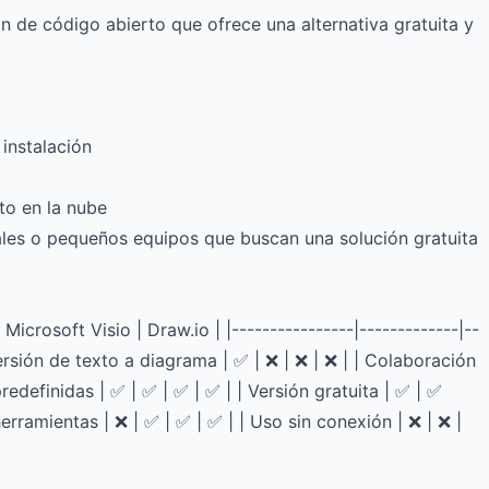
 de código abierto que ofrece una alternativa gratuita y
instalación
to en la nube
uales o pequeños equipos que buscan una solución gratuita
Microsoft Visio | Draw.io | |----------------|-------------|--
versión de texto a diagrama | ✅ | ❌ | ❌ | ❌ | | Colaboración
predefinidas | ✅ | ✅ | ✅ | ✅ | | Versión gratuita | ✅ | ✅
herramientas | ❌ | ✅ | ✅ | ✅ | | Uso sin conexión | ❌ | ❌ |