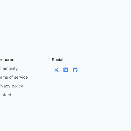
esources
Social
ommunity
erms of service
ivacy policy
ontact