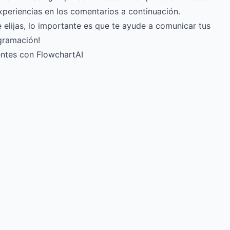
periencias en los comentarios a continuación.
 elijas, lo importante es que te ayude a comunicar tus
agramación!
entes con FlowchartAI
Try for free
->