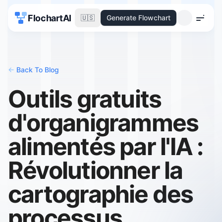
FlochartAI
🇺🇸
Generate Flowchart
Menu
<-
Back To Blog
Outils gratuits
d'organigrammes
alimentés par l'IA :
Révolutionner la
cartographie des
processus