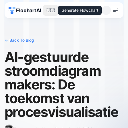
FlochartAI
🇺🇸
Generate Flowchart
Menu
<-
Back To Blog
AI-gestuurde
stroomdiagram
makers: De
toekomst van
procesvisualisatie