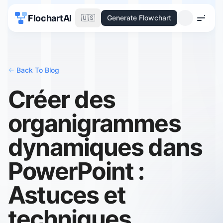
FlochartAI
🇺🇸
Generate Flowchart
Menu
<-
Back To Blog
Créer des
organigrammes
dynamiques dans
PowerPoint :
Astuces et
techniques