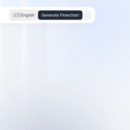
🇺🇸
English
Generate Flowchart