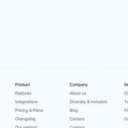
Try for free
->
Product
Company
R
Features
About us
C
Integrations
Diversity & Inclusion
T
Pricing & Plans
Blog
Pr
Changelog
Careers
C
Our method
Contact