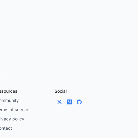
esources
Social
ommunity
erms of service
ivacy policy
ontact