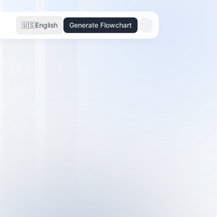
🇺🇸
English
Generate Flowchart