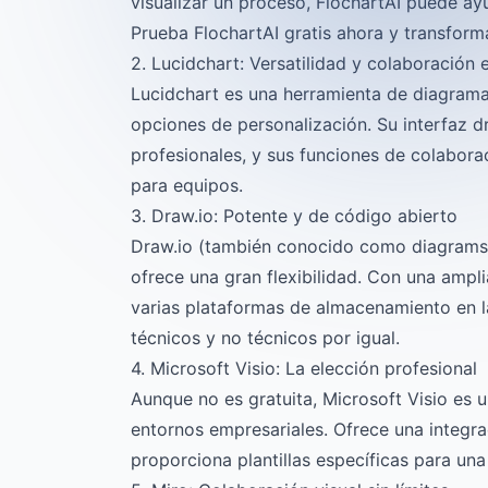
visualizar un proceso, FlochartAI puede ay
Prueba FlochartAI gratis ahora y transform
2. Lucidchart: Versatilidad y colaboración 
Lucidchart es una herramienta de diagramac
opciones de personalización. Su interfaz d
profesionales, y sus funciones de colabora
para equipos.
3. Draw.io: Potente y de código abierto
Draw.io (también conocido como diagrams.n
ofrece una gran flexibilidad. Con una ampl
varias plataformas de almacenamiento en l
técnicos y no técnicos por igual.
4. Microsoft Visio: La elección profesional
Aunque no es gratuita, Microsoft Visio es 
entornos empresariales. Ofrece una integra
proporciona plantillas específicas para una