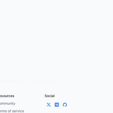
esources
Social
ommunity
erms of service