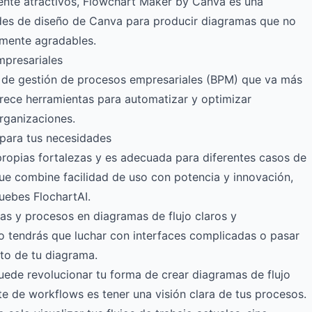
mente atractivos, Flowchart Maker by Canva es una
des de diseño de Canva para producir diagramas que no
amente agradables.
mpresariales
de gestión de procesos empresariales (BPM) que va más
frece herramientas para automatizar y optimizar
rganizaciones.
 para tus necesidades
propias fortalezas y es adecuada para diferentes casos de
ue combine facilidad de uso con potencia y innovación,
ruebes
FlochartAI
.
as y procesos en diagramas de flujo claros y
no tendrás que luchar con interfaces complicadas o pasar
to de tu diagrama.
uede revolucionar tu forma de crear diagramas de flujo
te de workflows es tener una visión clara de tus procesos.