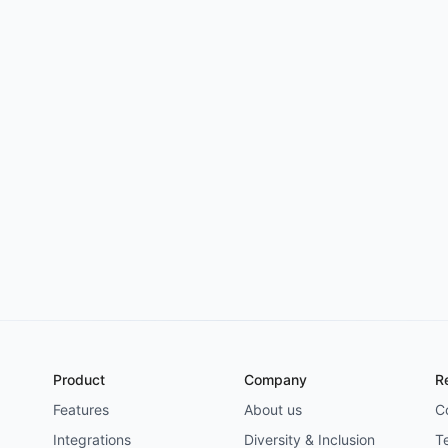
Try for free
->
Product
Company
R
Features
About us
C
Integrations
Diversity & Inclusion
T