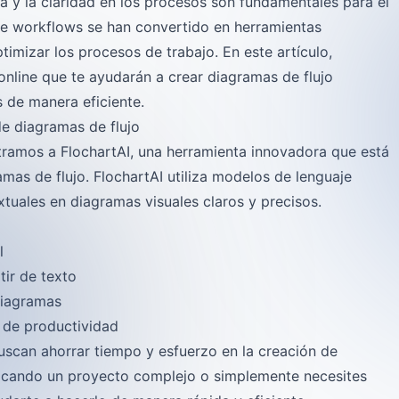
ia y la claridad en los procesos son fundamentales para el
 de workflows se han convertido en herramientas
ptimizar los procesos de trabajo. En este artículo,
nline que te ayudarán a crear diagramas de flujo
 de manera eficiente.
 de diagramas de flujo
ntramos a
FlochartAI
, una herramienta innovadora que está
as de flujo. FlochartAI utiliza modelos de lenguaje
tuales en diagramas visuales claros y precisos.
l
ir de texto
diagramas
s de productividad
uscan ahorrar tiempo y esfuerzo en la creación de
ificando un proyecto complejo o simplemente necesites