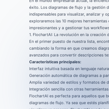
En el mundo empresarial actual, la eficienc
éxito. Los diagramas de flujo y la gestión
indispensables para visualizar, analizar y o
exploraremos las 10 mejores herramientas o
impresionantes y a gestionar tus workflows
1. FlochartAI: La revolución en la creación
En el primer puesto de nuestra lista, enco
cambiando la forma en que creamos diagram
avanzados para convertir descripciones tex
Características principales:
Interfaz intuitiva basada en lenguaje natura
Generación automática de diagramas a part
Amplia variedad de estilos y formatos de 
Integración sencilla con otras herramienta
FlochartAI es perfecta para aquellos que b
diagramas de flujo. Ya sea que estés plan