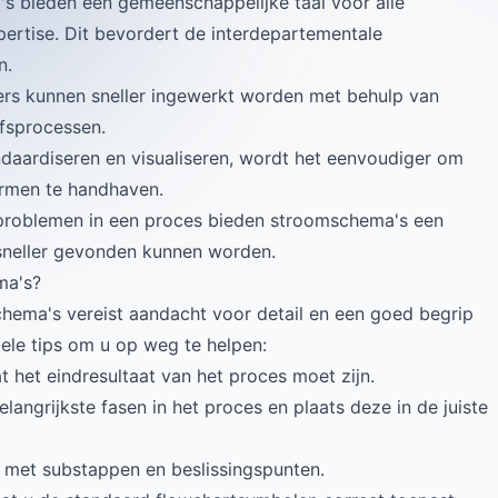
s bieden een gemeenschappelijke taal voor alle
ertise. Dit bevordert de interdepartementale
n.
rs kunnen sneller ingewerkt worden met behulp van
jfsprocessen.
ndaardiseren en visualiseren, wordt het eenvoudiger om
ormen te handhaven.
 problemen in een proces bieden stroomschema's een
 sneller gevonden kunnen worden.
ma's?
hema's vereist aandacht voor detail en een goed begrip
nkele tips om u op weg te helpen:
at het eindresultaat van het proces moet zijn.
elangrijkste fasen in het proces en plaats deze in de juiste
 met substappen en beslissingspunten.