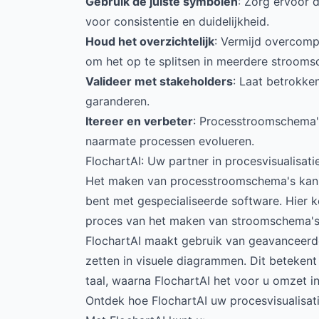
Gebruik de juiste symbolen
: Zorg ervoor 
voor consistentie en duidelijkheid.
Houd het overzichtelijk
: Vermijd overcomp
om het op te splitsen in meerdere strooms
Valideer met stakeholders
: Laat betrokk
garanderen.
Itereer en verbeter
: Processtroomschema'
naarmate processen evolueren.
FlochartAI: Uw partner in procesvisualisati
Het maken van processtroomschema's kan ee
bent met gespecialiseerde software. Hier k
proces van het maken van stroomschema's 
FlochartAI maakt gebruik van geavanceerde
zetten in visuele diagrammen. Dit betekent
taal, waarna FlochartAI het voor u omzet 
Ontdek hoe FlochartAI uw procesvisualisat