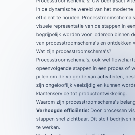
Processtroomschema's: Uw bedrijfsactivitei
In de dynamische wereld van het moderne b
efficiënt te houden. Processtroomschema's 
visuele representatie van de stappen in e
begrijpelijk worden voor iedereen binnen de
van processtroomschema's en ontdekken we 
Wat zijn processtroomschema's?
Processtroomschema's, ook wel flowcharts
opeenvolgende stappen in een proces of w
pijlen om de volgorde van activiteiten, bes
zijn ongelooflijk veelzijdig en kunnen word
klantenservice tot productontwikkeling.
Waarom zijn processtroomschema's belang
Verhoogde efficiëntie
: Door processen vi
stappen snel zichtbaar. Dit stelt bedrijven
te werken.