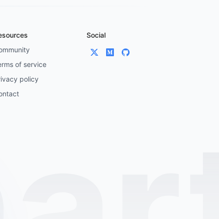
esources
Social
ommunity
erms of service
ivacy policy
ontact