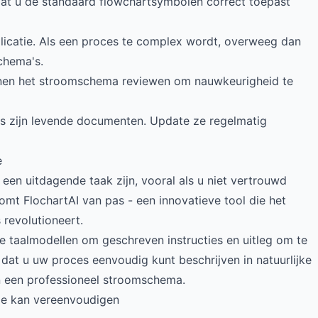
dat u de standaard flowchartsymbolen correct toepast
licatie. Als een proces te complex wordt, overweeg dan
chema's.
enen het stroomschema reviewen om nauwkeurigheid te
s zijn levende documenten. Update ze regelmatig
e
n uitdagende taak zijn, vooral als u niet vertrouwd
omt FlochartAI van pas - een innovatieve tool die het
revolutioneert.
 taalmodellen om geschreven instructies en uitleg om te
 dat u uw proces eenvoudig kunt beschrijven in natuurlijke
in een professioneel stroomschema.
ie kan vereenvoudigen