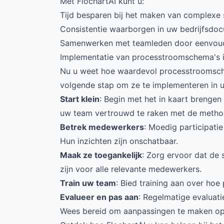
Met FlochartAI kunt u:
Tijd besparen bij het maken van complexe
Consistentie waarborgen in uw bedrijfsdo
Samenwerken met teamleden door eenvoudig
Implementatie van processtroomschema's i
Nu u weet hoe waardevol processtroomschem
volgende stap om ze te implementeren in uw
Start klein
: Begin met het in kaart brengen
uw team vertrouwd te raken met de metho
Betrek medewerkers
: Moedig participati
Hun inzichten zijn onschatbaar.
Maak ze toegankelijk
: Zorg ervoor dat de
zijn voor alle relevante medewerkers.
Train uw team
: Bied training aan over ho
Evalueer en pas aan
: Regelmatige evaluati
Wees bereid om aanpassingen te maken op 