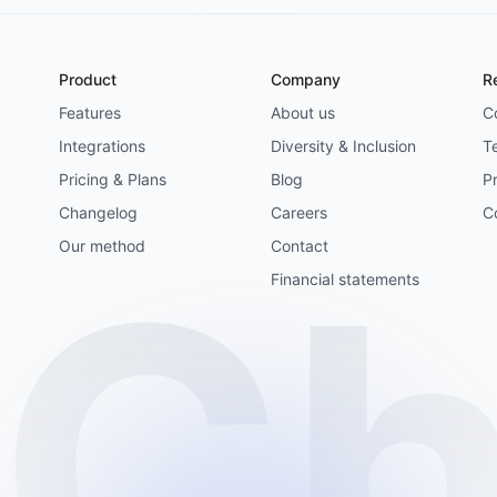
Product
Company
R
Features
About us
C
Integrations
Diversity & Inclusion
T
Pricing & Plans
Blog
Pr
Changelog
Careers
C
Our method
Contact
Financial statements