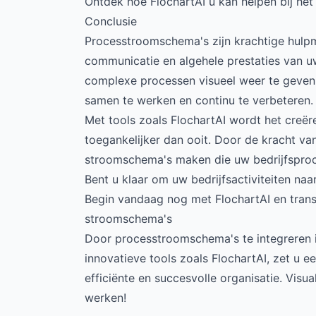
Ontdek hoe FlochartAI u kan helpen bij h
Conclusie
Processtroomschema's zijn krachtige hulpmid
communicatie en algehele prestaties van uw
complexe processen visueel weer te geven, 
samen te werken en continu te verbeteren.
Met tools zoals FlochartAI wordt het creë
toegankelijker dan ooit. Door de kracht va
stroomschema's maken die uw bedrijfsproc
Bent u klaar om uw bedrijfsactiviteiten na
Begin vandaag nog met FlochartAI en trans
stroomschema's
Door processtroomschema's te integreren i
innovatieve tools zoals FlochartAI, zet u e
efficiënte en succesvolle organisatie. Vis
werken!