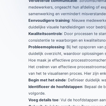
Verbeterde communicatie
: Stroomschema'
medewerkers, ongeacht hun afdeling of exp
samenwerking en vermindert misverstande
Eenvoudigere training
: Nieuwe medewerke
duidelijke visuele handleidingen voor bedri
Kwaliteitscontrole
: Door processen te sta
consistentie te waarborgen en kwaliteitsn
Probleemoplossing
: Bij het opsporen van
duidelijk overzicht, waardoor oplossingen
Hoe maak je effectieve processtroomsche
Het creëren van effectieve processtroomsc
van het te visualiseren proces. Hier zijn e
Begin met het einde
: Definieer duidelijk w
Identificeer de hoofdstappen
: Bepaal de b
volgorde.
Voeg details toe
: Vul de hoofdstappen aan