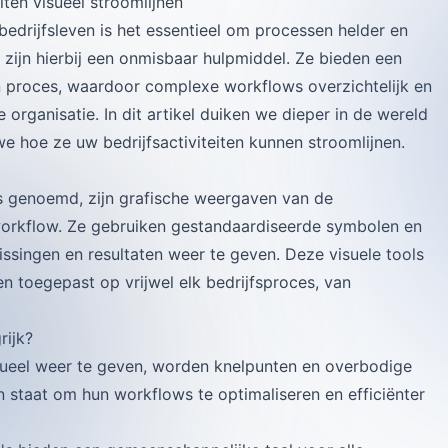
ten visueel stroomlijnen
edrijfsleven is het essentieel om processen helder en
zijn hierbij een onmisbaar hulpmiddel. Ze bieden een
en proces, waardoor complexe workflows overzichtelijk en
 organisatie. In dit artikel duiken we dieper in de wereld
hoe ze uw bedrijfsactiviteiten kunnen stroomlijnen.
 genoemd, zijn grafische weergaven van de
orkflow. Ze gebruiken gestandaardiseerde symbolen en
lissingen en resultaten weer te geven. Deze visuele tools
en toegepast op vrijwel elk bedrijfsproces, van
rijk?
sueel weer te geven, worden knelpunten en overbodige
 in staat om hun workflows te optimaliseren en efficiënter