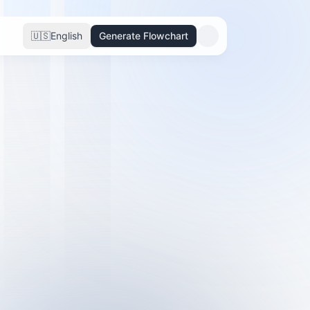
🇺🇸
English
Generate Flowchart