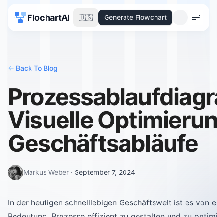
FlochartAI
🇺🇸
Generate Flowchart
Menu
<-
Back To Blog
Prozessablaufdiag
Visuelle Optimierun
Geschäftsabläufe
Markus Weber
·
September 7, 2024
In der heutigen schnelllebigen Geschäftswelt ist es von 
Bedeutung, Prozesse effizient zu gestalten und zu optimi