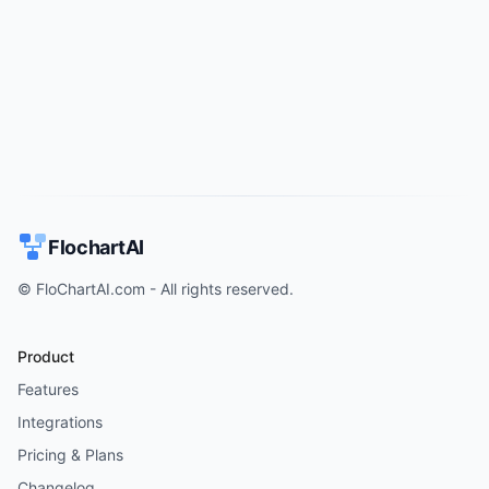
Try for free
->
FlochartAI
© FloChartAI.com - All rights reserved.
Product
Features
Integrations
Pricing & Plans
Changelog