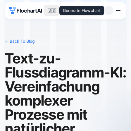
FlochartAI
🇺🇸
Generate Flowchart
Menu
<-
Back To Blog
Text-zu-
Flussdiagramm-KI:
Vereinfachung
komplexer
Prozesse mit
natürlicher