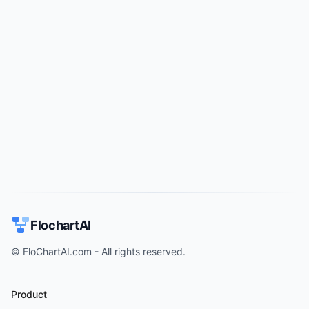
Try for free
->
FlochartAI
© FloChartAI.com - All rights reserved.
Product