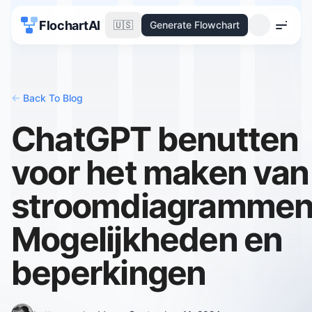
FlochartAI
🇺🇸
Generate Flowchart
Menu
<-
Back To Blog
ChatGPT benutten
voor het maken van
stroomdiagrammen
Mogelijkheden en
beperkingen