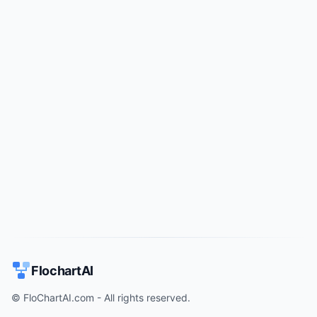
Try for free
->
FlochartAI
© FloChartAI.com - All rights reserved.