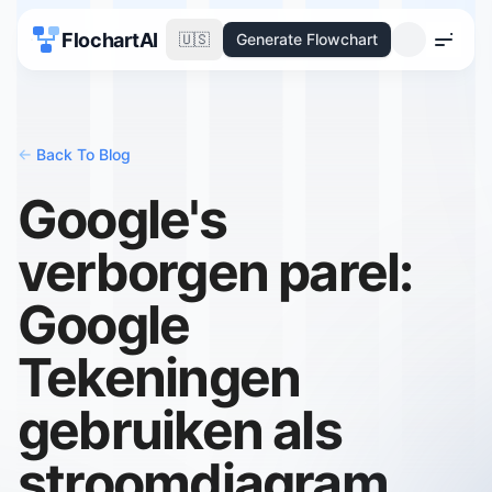
FlochartAI
🇺🇸
Generate Flowchart
Menu
<-
Back To Blog
Google's
verborgen parel:
Google
Tekeningen
gebruiken als
stroomdiagram