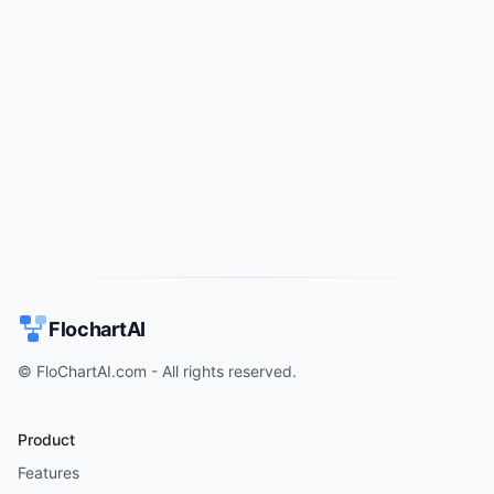
Try for free
->
FlochartAI
© FloChartAI.com - All rights reserved.
Product
Features