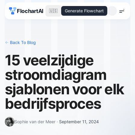
FlochartAI
🇺🇸
Generate Flowchart
Menu
<-
Back To Blog
15 veelzijdige
stroomdiagram
sjablonen voor elk
bedrijfsproces
Sophie van der Meer
·
September 11, 2024