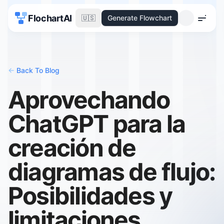
FlochartAI
🇺🇸
Generate Flowchart
Menu
<-
Back To Blog
Aprovechando
ChatGPT para la
creación de
diagramas de flujo:
Posibilidades y
limitaciones