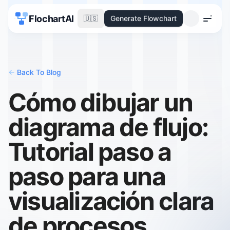
FlochartAI
🇺🇸
Generate Flowchart
Menu
<-
Back To Blog
Cómo dibujar un
diagrama de flujo:
Tutorial paso a
paso para una
visualización clara
de procesos