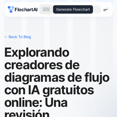
FlochartAI
🇺🇸
Generate Flowchart
Menu
<-
Back To Blog
Explorando
creadores de
diagramas de flujo
con IA gratuitos
online: Una
revisión