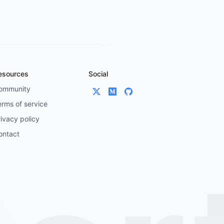
esources
Social
ommunity
erms of service
ivacy policy
ontact