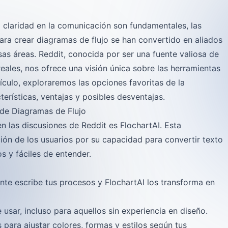
a claridad en la comunicación son fundamentales, las
 para crear diagramas de flujo se han convertido en aliados
sas áreas. Reddit, conocida por ser una fuente valiosa de
ales, nos ofrece una visión única sobre las herramientas
culo, exploraremos las opciones favoritas de la
erísticas, ventajas y posibles desventajas.
n de Diagramas de Flujo
n las discusiones de Reddit es FlochartAI. Esta
ión de los usuarios por su capacidad para convertir texto
s y fáciles de entender.
te escribe tus procesos y FlochartAI los transforma en
e usar, incluso para aquellos sin experiencia en diseño.
para ajustar colores, formas y estilos según tus