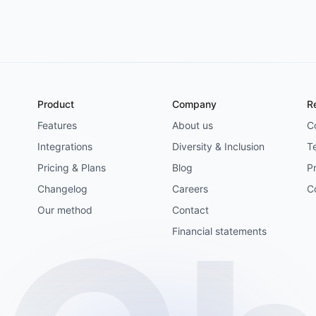
Product
Company
R
Features
About us
C
Integrations
Diversity & Inclusion
T
Pricing & Plans
Blog
Pr
Changelog
Careers
C
Our method
Contact
Financial statements