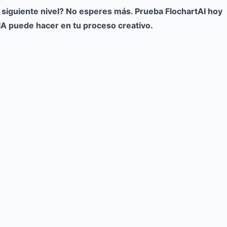
al siguiente nivel? No esperes más.
Prueba FlochartAI hoy
 IA puede hacer en tu proceso creativo.
Try for free
->