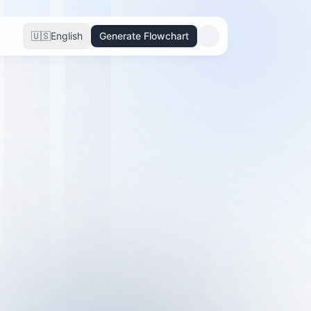
🇺🇸
English
Generate Flowchart