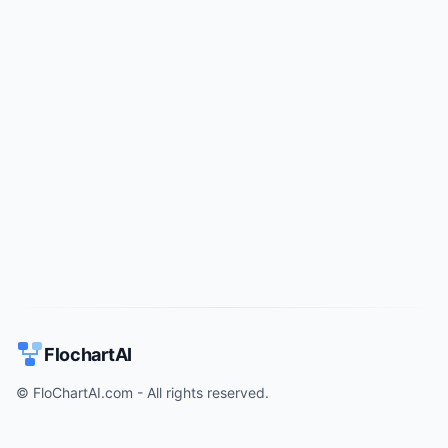
Try for free
->
FlochartAI
© FloChartAI.com - All rights reserved.