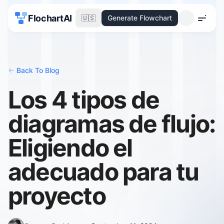
FlochartAI
🇺🇸
Generate Flowchart
Menu
<-
Back To Blog
Los 4 tipos de
diagramas de flujo:
Eligiendo el
adecuado para tu
proyecto