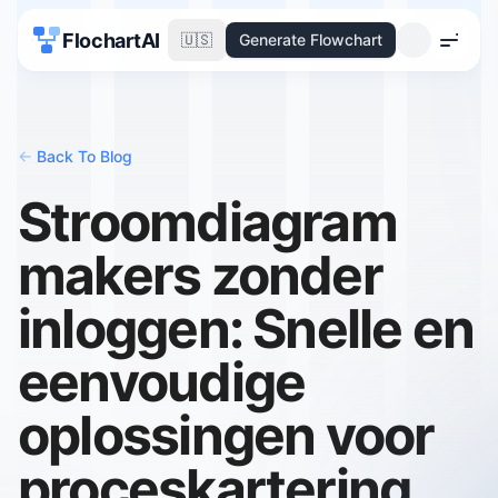
FlochartAI
🇺🇸
Generate Flowchart
Menu
<-
Back To Blog
Stroomdiagram
makers zonder
inloggen: Snelle en
eenvoudige
oplossingen voor
proceskartering