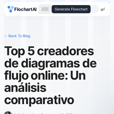
FlochartAI
🇺🇸
Generate Flowchart
Menu
<-
Back To Blog
Top 5 creadores
de diagramas de
flujo online: Un
análisis
comparativo