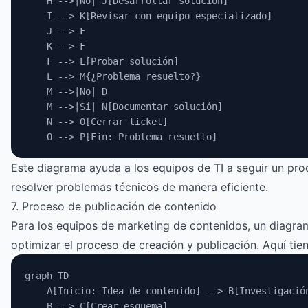
    H -->|No| J[Desarrollar solución]
    I --> K[Revisar con equipo especializado]
    J --> F
    K --> F
    F --> L[Probar solución]
    L --> M{¿Problema resuelto?}
    M -->|No| D
    M -->|Sí| N[Documentar solución]
    N --> O[Cerrar ticket]
    O --> P[Fin: Problema resuelto]
Este diagrama ayuda a los equipos de TI a seguir un pro
resolver problemas técnicos de manera eficiente.
7. Proceso de publicación de contenido
Para los equipos de marketing de contenidos, un diagra
optimizar el proceso de creación y publicación. Aquí tie
graph TD
    A[Inicio: Idea de contenido] --> B[Investigació
    B --> C[Crear esquema]