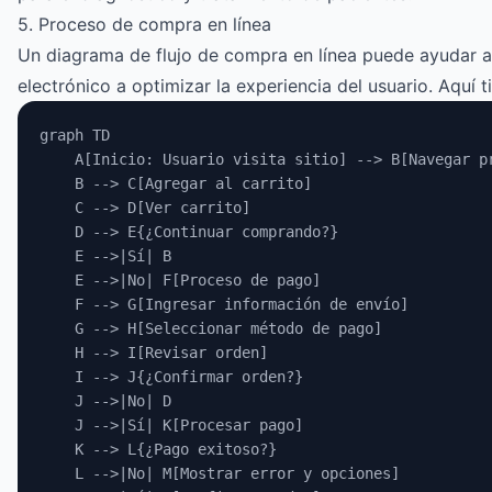
5. Proceso de compra en línea
Un diagrama de flujo de compra en línea puede ayudar a
electrónico a optimizar la experiencia del usuario. Aquí 
graph TD
    A[Inicio: Usuario visita sitio] --> B[Navegar p
    B --> C[Agregar al carrito]
    C --> D[Ver carrito]
    D --> E{¿Continuar comprando?}
    E -->|Sí| B
    E -->|No| F[Proceso de pago]
    F --> G[Ingresar información de envío]
    G --> H[Seleccionar método de pago]
    H --> I[Revisar orden]
    I --> J{¿Confirmar orden?}
    J -->|No| D
    J -->|Sí| K[Procesar pago]
    K --> L{¿Pago exitoso?}
    L -->|No| M[Mostrar error y opciones]