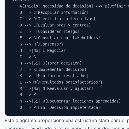
    A[Inicio: Necesidad de decisión] --> B[Definir 
    B --> C[Recopilar información]
    C --> D[Identificar alternativas]
    D --> E[Evaluar pros y contras]
    E --> F[Considerar riesgos]
    F --> G[Consultar con stakeholders]
    G --> H{¿Consenso?}
    H -->|No| I[Negociar]
    I --> G
    H -->|Sí| J[Tomar decisión]
    J --> K[Implementar decisión]
    K --> L[Monitorear resultados]
    L --> M{¿Resultados satisfactorios?}
    M -->|No| N[Reevaluar y ajustar]
    N --> K
    M -->|Sí| O[Documentar lecciones aprendidas]
    O --> P[Fin: Decisión implementada]
Este diagrama proporciona una estructura clara para el
decisiones, ayudando a los equipos a tomar decisiones 