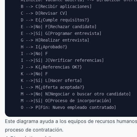
    B --> C[Recibir aplicaciones]
    C --> D[Revisar CV]
    D --> E{¿Cumple requisitos?}
    E -->|No| F[Rechazar candidato]
    E -->|Sí| G[Programar entrevista]
    G --> H[Realizar entrevista]
    H --> I{¿Aprobado?}
    I -->|No| F
    I -->|Sí| J[Verificar referencias]
    J --> K{¿Referencias OK?}
    K -->|No| F
    K -->|Sí| L[Hacer oferta]
    L --> M{¿Oferta aceptada?}
    M -->|No| N[Negociar o buscar otro candidato]
    M -->|Sí| O[Proceso de incorporación]
    O --> P[Fin: Nuevo empleado contratado]
Este diagrama ayuda a los equipos de recursos humanos a
proceso de contratación.