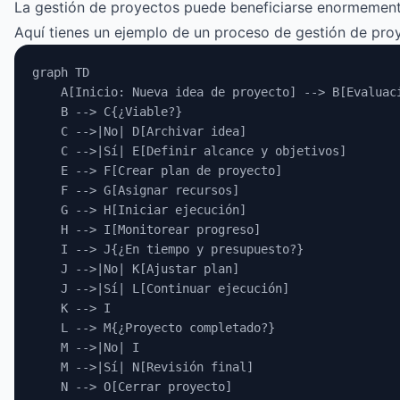
La gestión de proyectos puede beneficiarse enormemente
Aquí tienes un ejemplo de un proceso de gestión de pro
graph TD
    A[Inicio: Nueva idea de proyecto] --> B[Evaluac
    B --> C{¿Viable?}
    C -->|No| D[Archivar idea]
    C -->|Sí| E[Definir alcance y objetivos]
    E --> F[Crear plan de proyecto]
    F --> G[Asignar recursos]
    G --> H[Iniciar ejecución]
    H --> I[Monitorear progreso]
    I --> J{¿En tiempo y presupuesto?}
    J -->|No| K[Ajustar plan]
    J -->|Sí| L[Continuar ejecución]
    K --> I
    L --> M{¿Proyecto completado?}
    M -->|No| I
    M -->|Sí| N[Revisión final]
    N --> O[Cerrar proyecto]