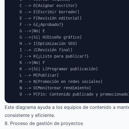
    C --> D[Asignar escritor]
    D --> E[Escribir borrador]
    E --> F[Revisión editorial]
    F --> G{¿Aprobado?}
    G -->|No| E
    G -->|Sí| H[Diseño gráfico]
    H --> I[Optimización SEO]
    I --> J[Revisión final]
    J --> K{¿Listo para publicar?}
    K -->|No| F
    K -->|Sí| L[Programar publicación]
    L --> M[Publicar]
    M --> N[Promoción en redes sociales]
    N --> O[Monitorear rendimiento]
    O --> P[Fin: Contenido publicado y promocionado
Este diagrama ayuda a los equipos de contenido a mante
consistente y eficiente.
8. Proceso de gestión de proyectos