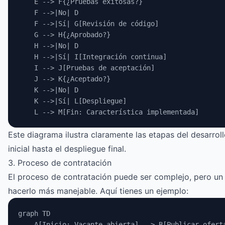
    E --> F{¿Pruebas exitosas?}
    F -->|No| D
    F -->|Sí| G[Revisión de código]
    G --> H{¿Aprobado?}
    H -->|No| D
    H -->|Sí| I[Integración continua]
    I --> J[Pruebas de aceptación]
    J --> K{¿Aceptado?}
    K -->|No| D
    K -->|Sí| L[Despliegue]
    L --> M[Fin: Característica implementada]
Este diagrama ilustra claramente las etapas del desarroll
inicial hasta el despliegue final.
3. Proceso de contratación
El proceso de contratación puede ser complejo, pero un
hacerlo más manejable. Aquí tienes un ejemplo:
graph TD
    A[Inicio: Vacante abierta] --> B[Publicar ofert