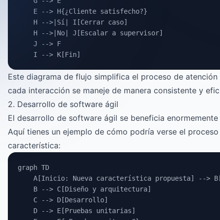
    G --> E
    E --> H{¿Cliente satisfecho?}
    H -->|Sí| I[Cerrar caso]
    H -->|No| J[Escalar a supervisor]
    J --> F
    I --> K[Fin]
Este diagrama de flujo simplifica el proceso de atención
cada interacción se maneje de manera consistente y efic
2. Desarrollo de software ágil
El desarrollo de software ágil se beneficia enormemente 
Aquí tienes un ejemplo de cómo podría verse el proceso
característica:
graph TD
    A[Inicio: Nueva característica propuesta] --> B
    B --> C[Diseño y arquitectura]
    C --> D[Desarrollo]
    D --> E[Pruebas unitarias]