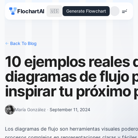
FlochartAI
🇺🇸
Generate Flowchart
Menu
<-
Back To Blog
10 ejemplos reales 
diagramas de flujo 
inspirar tu próximo
María González
·
September 11, 2024
Los diagramas de flujo son herramientas visuales poder
procesos complejos en representaciones claras y fáciles