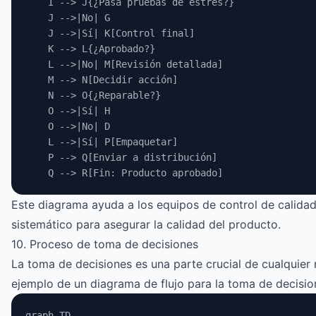
    I --> J{¿Pasa pruebas de estrés?}
    J -->|No| G
    J -->|Sí| K[Control final]
    K --> L{¿Aprobado?}
    L -->|No| M[Revisión detallada]
    M --> N[Decidir acción]
    N --> O{¿Reparable?}
    O -->|Sí| H
    O -->|No| D
    L -->|Sí| P[Empaquetar]
    P --> Q[Enviar a distribución]
    Q --> R[Fin: Producto aprobado]
Este diagrama ayuda a los equipos de control de calidad
sistemático para asegurar la calidad del producto.
10. Proceso de toma de decisiones
La toma de decisiones es una parte crucial de cualquier 
ejemplo de un diagrama de flujo para la toma de decisio
graph TD