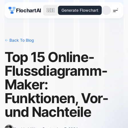
FlochartAI
🇺🇸
Generate Flowchart
Menu
<-
Back To Blog
Top 15 Online-
Flussdiagramm-
Maker:
Funktionen, Vor-
und Nachteile