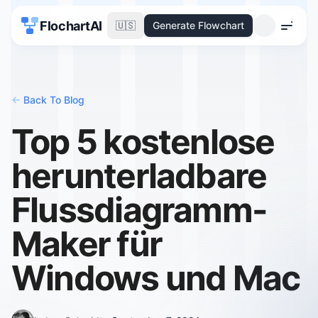
FlochartAI
🇺🇸
Generate Flowchart
Menu
<-
Back To Blog
Top 5 kostenlose
herunterladbare
Flussdiagramm-
Maker für
Windows und Mac