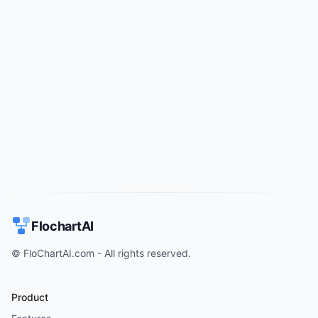
Try for free
->
FlochartAI
© FloChartAI.com - All rights reserved.
Product