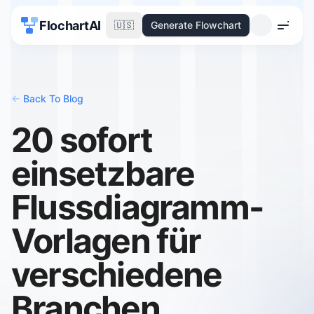
FlochartAI
🇺🇸
Generate Flowchart
Menu
<-
Back To Blog
20 sofort
einsetzbare
Flussdiagramm-
Vorlagen für
verschiedene
Branchen