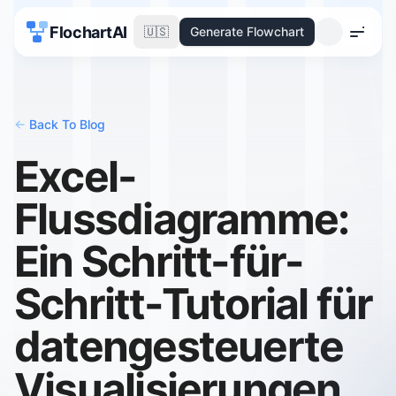
FlochartAI
🇺🇸
Generate Flowchart
Menu
<-
Back To Blog
Excel-
Flussdiagramme:
Ein Schritt-für-
Schritt-Tutorial für
datengesteuerte
Visualisierungen