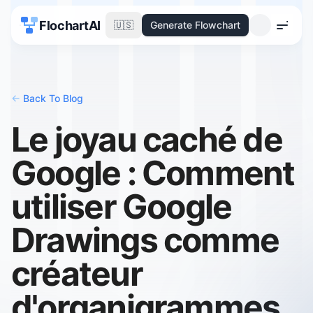
FlochartAI
🇺🇸
Generate Flowchart
Menu
<-
Back To Blog
Le joyau caché de
Google : Comment
utiliser Google
Drawings comme
créateur
d'organigrammes