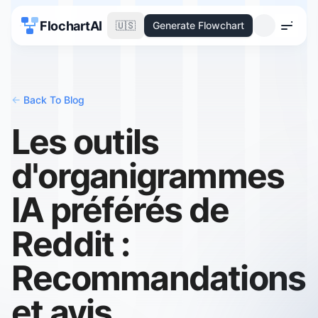
FlochartAI
🇺🇸
Generate Flowchart
Menu
<-
Back To Blog
Les outils
d'organigrammes
IA préférés de
Reddit :
Recommandations
et avis