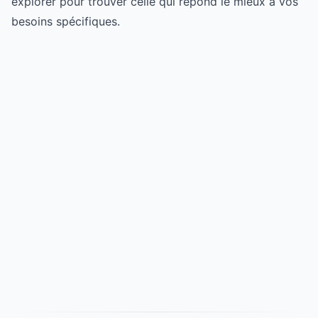
explorer pour trouver celle qui répond le mieux à vos
besoins spécifiques.
Try for free
->