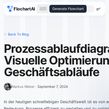
FlochartAI
🇺🇸
Generate Flowchart
Menu
<-
Back To Blog
Prozessablaufdiag
Visuelle Optimierun
Geschäftsabläufe
Markus Weber
·
September 7, 2024
In der heutigen schnelllebigen Geschäftswelt ist es von 
Bedeutung, Prozesse effizient zu gestalten und zu optimi