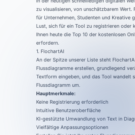
In der heutigen schnelllebigen digitalen Wel
zu visualisieren, von unschätzbarem Wert.
für Unternehmen, Studenten und Kreative g
Lust, sich für ein Tool zu registrieren oder
Ihnen heute die Top 10 der kostenlosen Onl
erfordern.
1. FlochartAI
An der Spitze unserer Liste steht FlochartAI
Flussdiagramme erstellen, grundlegend verä
Textform eingeben, und das Tool wandelt si
Flussdiagramm um.
Hauptmerkmale:
Keine Registrierung erforderlich
Intuitive Benutzeroberfläche
KI-gestützte Umwandlung von Text in Dia
Vielfältige Anpassungsoptionen