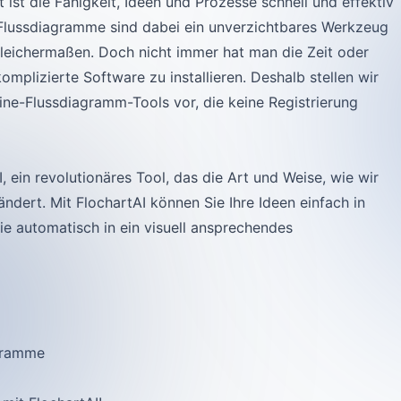
t ist die Fähigkeit, Ideen und Prozesse schnell und effektiv
 Flussdiagramme sind dabei ein unverzichtbares Werkzeug
leichermaßen. Doch nicht immer hat man die Zeit oder
 komplizierte Software zu installieren. Deshalb stellen wir
ine-Flussdiagramm-Tools vor, die keine Registrierung
, ein revolutionäres Tool, das die Art und Weise, wie wir
ndert. Mit FlochartAI können Sie Ihre Ideen einfach in
e automatisch in ein visuell ansprechendes
gramme