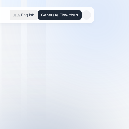
🇺🇸
English
Generate Flowchart