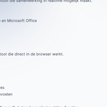
amtool die samenwerking in realtime mogelijk maakt.
e en Microsoft Office
ool die direct in de browser werkt.
ies
nvoelen