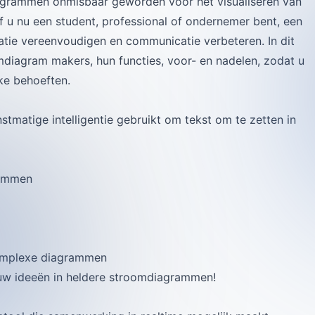
diagrammen onmisbaar geworden voor het visualiseren van
f u nu een student, professional of ondernemer bent, een
ie vereenvoudigen en communicatie verbeteren. In dit
omdiagram makers, hun functies, voor- en nadelen, zodat u
ke behoeften.
nstmatige intelligentie gebruikt om tekst om te zetten in
rammen
complexe diagrammen
 uw ideeën in heldere stroomdiagrammen!