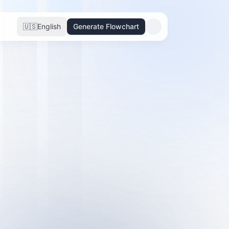
🇺🇸
English
Generate Flowchart