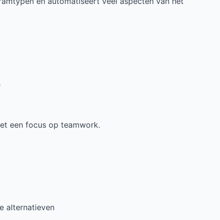
ramtypen en automatiseert veel aspecten van het
s
met een focus op teamwork.
 alternatieven