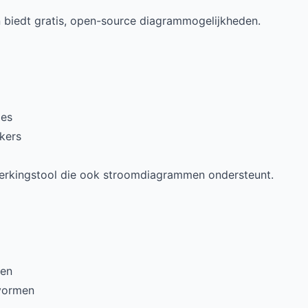
n biedt gratis, open-source diagrammogelijkheden.
ies
kers
werkingstool die ook stroomdiagrammen ondersteunt.
men
vormen