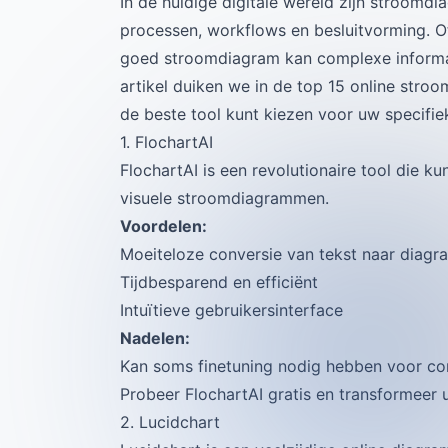
In de huidige digitale wereld zijn stroom
processen, workflows en besluitvorming. O
goed stroomdiagram kan complexe informat
artikel duiken we in de top 15 online stro
de beste tool kunt kiezen voor uw specifie
1. FlochartAI
FlochartAI is een revolutionaire tool die ku
visuele stroomdiagrammen.
Voordelen:
Moeiteloze conversie van tekst naar diag
Tijdbesparend en efficiënt
Intuïtieve gebruikersinterface
Nadelen:
Kan soms finetuning nodig hebben voor 
Probeer FlochartAI gratis en transformeer
2. Lucidchart